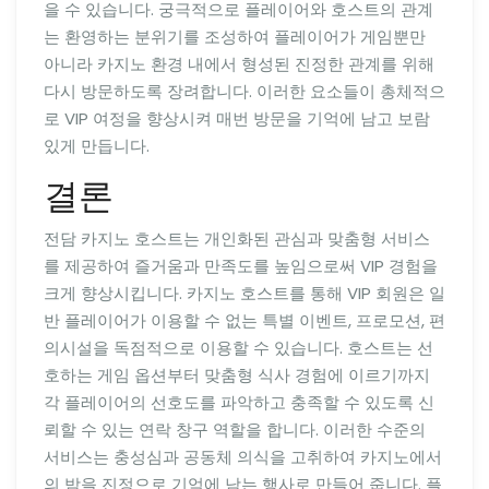
을 수 있습니다. 궁극적으로 플레이어와 호스트의 관계
는 환영하는 분위기를 조성하여 플레이어가 게임뿐만
아니라 카지노 환경 내에서 형성된 진정한 관계를 위해
다시 방문하도록 장려합니다. 이러한 요소들이 총체적으
로 VIP 여정을 향상시켜 매번 방문을 기억에 남고 보람
있게 만듭니다.
결론
전담 카지노 호스트는 개인화된 관심과 맞춤형 서비스
를 제공하여 즐거움과 만족도를 높임으로써 VIP 경험을
크게 향상시킵니다. 카지노 호스트를 통해 VIP 회원은 일
반 플레이어가 이용할 수 없는 특별 이벤트, 프로모션, 편
의시설을 독점적으로 이용할 수 있습니다. 호스트는 선
호하는 게임 옵션부터 맞춤형 식사 경험에 이르기까지
각 플레이어의 선호도를 파악하고 충족할 수 있도록 신
뢰할 수 있는 연락 창구 역할을 합니다. 이러한 수준의
서비스는 충성심과 공동체 의식을 고취하여 카지노에서
의 밤을 진정으로 기억에 남는 행사로 만들어 줍니다. 플