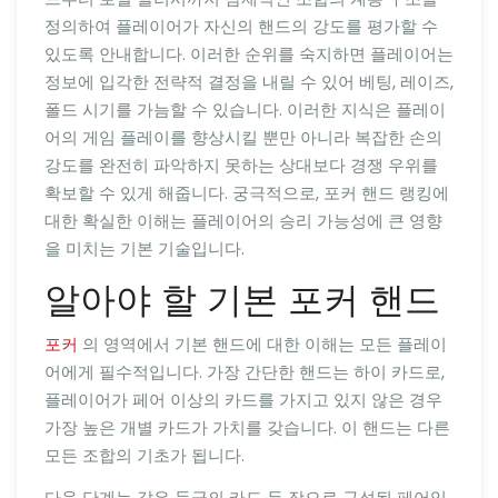
정의하여 플레이어가 자신의 핸드의 강도를 평가할 수
있도록 안내합니다. 이러한 순위를 숙지하면 플레이어는
정보에 입각한 전략적 결정을 내릴 수 있어 베팅, 레이즈,
폴드 시기를 가늠할 수 있습니다. 이러한 지식은 플레이
어의 게임 플레이를 향상시킬 뿐만 아니라 복잡한 손의
강도를 완전히 파악하지 못하는 상대보다 경쟁 우위를
확보할 수 있게 해줍니다. 궁극적으로, 포커 핸드 랭킹에
대한 확실한 이해는 플레이어의 승리 가능성에 큰 영향
을 미치는 기본 기술입니다.
알아야 할 기본 포커 핸드
포커
의 영역에서 기본 핸드에 대한 이해는 모든 플레이
어에게 필수적입니다. 가장 간단한 핸드는 하이 카드로,
플레이어가 페어 이상의 카드를 가지고 있지 않은 경우
가장 높은 개별 카드가 가치를 갖습니다. 이 핸드는 다른
모든 조합의 기초가 됩니다.
다음 단계는 같은 등급의 카드 두 장으로 구성된 페어입