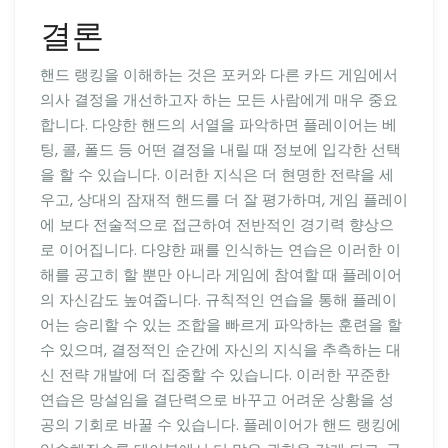
결론
핸드 랭킹을 이해하는 것은 포커와 다른 카드 게임에서
의사 결정을 개선하고자 하는 모든 사람에게 매우 중요
합니다. 다양한 핸드의 서열을 파악하면 플레이어는 베
팅, 콜, 폴드 등 어떤 결정을 내릴 때 정보에 입각한 선택
을 할 수 있습니다. 이러한 지식은 더 현명한 전략을 세
우고, 상대의 잠재적 핸드를 더 잘 평가하며, 게임 플레이
에 보다 전술적으로 접근하여 전반적인 경기력 향상으
로 이어집니다. 다양한 패를 인식하는 연습은 이러한 이
해를 공고히 할 뿐만 아니라 게임에 참여할 때 플레이어
의 자신감도 높여줍니다. 규칙적인 연습을 통해 플레이
어는 승리할 수 있는 조합을 빠르게 파악하는 훈련을 할
수 있으며, 결정적인 순간에 자신의 지식을 추측하는 대
신 전략 개발에 더 집중할 수 있습니다. 이러한 꾸준한
연습은 망설임을 결단력으로 바꾸고 어려운 상황을 성
공의 기회로 바꿀 수 있습니다. 플레이어가 핸드 랭킹에