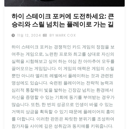
하이 스테이크 포커에 도전하세요: 큰
승리와 스릴 넘치는 플레이로 가는 길
11월 12, 2024
BY MARK COX
하이 스테이크 포커는 경쟁적인 카드 게임의 정점을 보
여주는 게임으로, 노련한 프로와 최고를 상대로 자신의
실력을 시험해보고 싶어 하는 야심 찬 아마추어 모두를
끌어모으는 게임입니다. 이 게임의 매력은 게임의 스릴
뿐만 아니라 엘리트 레벨에서 플레이하는 것과 관련된
명성에도 있습니다. 숙련된 플레이어는 전략적 능력과
심리적 통찰력이 빛을 발하는 긴장감 넘치는 환경에서
자신을 증명할 수 있는 기회에 동기를 부여받는 경우가
많습니다. 또한, 한 번의 성공으로 인생이 바뀔 수 있는
거액의 상금을 획득할 수 있기 때문에 플레이어의 흥미
를 더합니다. 이러한 판돈은 짜릿한 분위기를 조성하여
참가자들 사이에 깊은 성취감과 동지애를 키워줍니다.