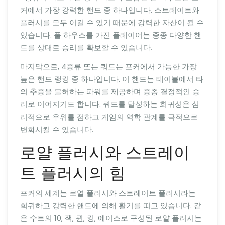
커에서 가장 강력한 핸드 중 하나입니다. 스트레이트와
플러시를 모두 이길 수 있기 때문에 강력한 자산이 될 수
있습니다. 풀 하우스를 가진 플레이어는 종종 다양한 핸
드를 상대로 승리를 확보할 수 있습니다.
마지막으로, 4종류 또는 쿼드는 포커에서 가능한 가장
높은 핸드 랭킹 중 하나입니다. 이 핸드는 테이블에서 타
의 추종을 불허하는 파워를 제공하며 종종 결정적인 승
리로 이어지기도 합니다. 쿼드를 달성하는 희귀성은 심
리적으로 우위를 점하고 게임의 역학 관계를 극적으로
변화시킬 수 있습니다.
로얄 플러시와 스트레이
트 플러시의 힘
포커의 세계는 로열 플러시와 스트레이트 플러시라는
희귀하고 강력한 핸드에 의해 활기를 띠고 있습니다. 같
은 수트의 10, 잭, 퀸, 킹, 에이스로 구성된 로얄 플러시는