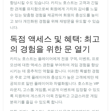
향상시킬 수도 있습니다. 카지노 호스트는 고객과 긴밀
한 관계를 유지함으로써 회원에게 가치와 감사를 느낄
수 있는 맞춤형 경험을 제공하여 회원의 충성도를 높이
고 보다 개인화된 경험을 위해 재방문을 유도할 수 있습
니다.
독점 액세스 및 혜택: 최고
의 경험을 위한 문 열기
카지노 호스트는 플레이어에게 전용 구역, 이벤트, 프로
모션에 대한 액세스 권한을 부여하여 게임 경험을 향상
시키는 데 중추적인 역할을 합니다. 이러한 특별한 경험
은 주로 고액 플레이어와 충성도가 높은 고객에게만 제
공되므로 일반 플레이어와 차별화됩니다. 호스트는 VIP
라운지, 고스톱 게임룸, 비공개 이벤트에 입장할 수 있도
록 지원하여 게스트가 더욱 친밀하고 고급스러운 게임
분위기를 즐길 수 있도록 합니다.