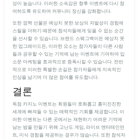
성이 높습니다. 이러한 소속감은 향후 이벤트에 다시 참
여하도록 유도하여 커뮤니티 정신을 강화합니다.
또한 깜짝 선물은 예상치 못한 보상의 자발성이 경험에
스릴을 더하기 때문에 참석자들에게 잊을 수 없는 순간
을 선사할 수 있습니다. 브랜드 스웨그백이든 예상치 못
한 업그레이드든, 이러한 요소는 참가자들이 다른 사람
들과 공유할 수 있는 기억에 남는 이벤트에 기여하여 입
소문 마케팅을 효과적으로 증폭시킬 수 있습니다. 전반
적으로 이러한 특별한 손길은 참가자들에게 지속적인
인상을 남기며 더 많은 참여를 유도합니다.
결론
독점 카지노 이벤트는 회원들이 호화롭고 흥미진진한
세계에 빠져들 수 있는 매력적인 기회를 제공합니다. 이
러한 이벤트는 다른 곳에서는 재현하기 어려운 기억에
남는 밤을 만들기 위해 고난도 게임, 라이브 엔터테인먼
트, 미식 경험을 제공하는 경우가 많습니다. 또한 참석자