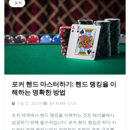
포커
포커 핸드 마스터하기: 핸드 랭킹을 이
해하는 명확한 방법
11월 12, 2024
BY MARK COX
포커 세계에서 핸드 랭킹을 이해하는 것은 테이블에서
성공하기 위해 필수적입니다. 포커 핸드 랭킹은 하이 카
드부터 로열 플러시까지 잠재적인 조합의 계층 구조를