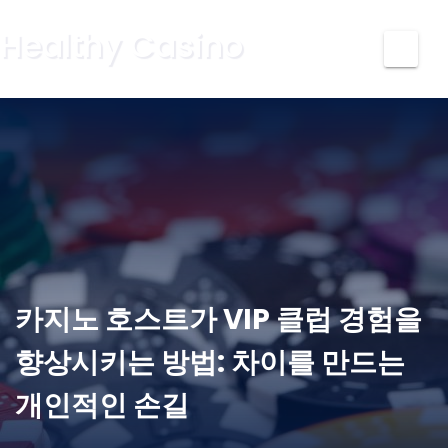
Healthy Casino
카지노 호스트가 VIP 클럽 경험을
향상시키는 방법: 차이를 만드는
개인적인 손길