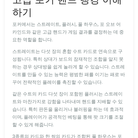
하기
포커에서는 스트레이트, 플러시, 풀 하우스, 포 오브 어
카인드와 같은 고급 핸드가 게임 결과를 결정하는 데 중
요한 역할을 합니다.
스트레이트는 다섯 장의 혼합 수트 카드로 연속으로 구
성됩니다. 특히 상대가 보드의 잠재적인 조합을 알지 못
하는 경우 상대방을 쉽게 놀라게 할 수 있습니다. 스트레
이트를 만들 수 있는 능력은 평범한 패를 이기는 패로 바
꾸어 전략적인 플레이를 촉진할 수 있습니다.
같은 수트의 카드 다섯 장이 포함된 플러시는 스트레이
트와 마찬가지로 강함을 나타내며 핸드를 지배할 수 있
습니다. 특히 판돈을 올리거나 블러핑을 하는 데 효과적
이며, 플레이어가 공격적인 베팅을 통해 팟 크기를 조절
할 수 있게 해줍니다.
3종류의 카드와 한 쌍의 카드가 조합된 풀 하우스는 포