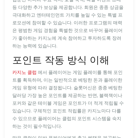
등 다양한 추가 보상을 제공합니다. 회원은 종종 상금을
극대화하고 엔터테인먼트 가치를 높일 수 있는 특별 프
로모션에 참여할 수 있습니다. 이러한 프로그램의 매력
은 평범한 게임 경험을 특별한 것으로 바꾸어 플레이어
가 좋아하는 카지노에 계속 참여하고 투자하도록 장려
하는 능력에 있습니다.
포인트 작동 방식 이해
카지노 클럽
에서 플레이어는 게임 플레이를 통해 포인
트를 획득하며, 이는 일반적으로 베팅한 돈과 플레이한
게임 유형에 따라 결정됩니다. 슬롯머신은 종종 베팅한
달러당 가장 높은 포인트를 제공하는 반면, 블랙잭이나
포커와 같은 테이블 게임은 포인트가 더 적게 적립될 수
있습니다. 구체적인 포인트 적립률은 카지노마다 다를
수 있으므로 플레이어는 클럽의 포인트 시스템을 숙지
하는 것이 필수적입니다.
많은 클럽이 일반 플레이어에게 추가 혜택을 제공하는