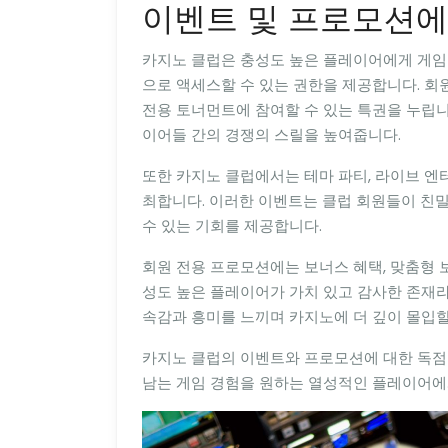
이벤트 및 프로모션에
카지노 클럽은 충성도 높은 플레이어에게 게임
으로 액세스할 수 있는 권한을 제공합니다. 회
전용 토너먼트에 참여할 수 있는 특권을 누립니
이어들 간의 경쟁의 스릴을 높여줍니다.
또한 카지노 클럽에서는 테마 파티, 라이브 엔
최합니다. 이러한 이벤트는 클럽 회원들이 친밀
수 있는 기회를 제공합니다.
회원 전용 프로모션에는 보너스 혜택, 맞춤형 
성도 높은 플레이어가 가치 있고 감사한 존재라
속감과 흥미를 느끼며 카지노에 더 깊이 몰입할
카지노 클럽의 이벤트와 프로모션에 대한 독점
남는 게임 경험을 원하는 열성적인 플레이어에