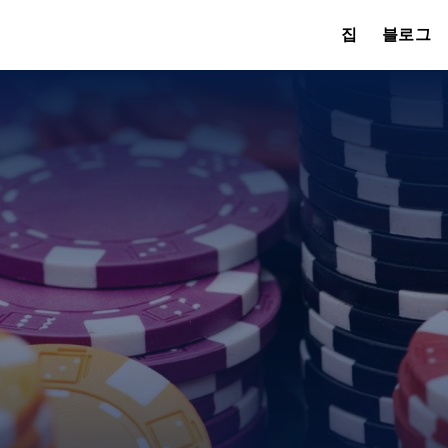
집
블로그
월