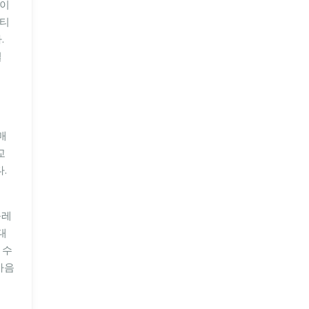
레이
열티
.
일
매
교
.
플레
대
 수
마음