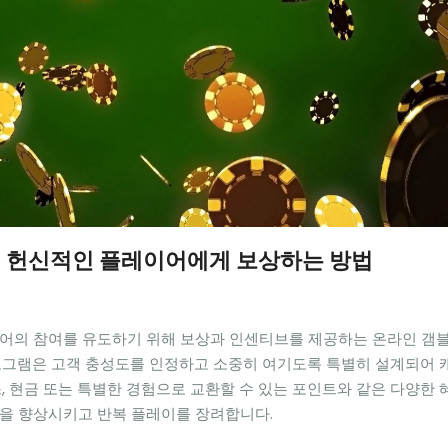
이 헌신적인 플레이어에게 보상하는 방법
어의 참여를 유도하기 위해 보상과 인센티브를 제공하는 온라인 갬
로그램은 고객 충성도를 인정하고 소중히 여기도록 특별히 설계되어 
, 현금 또는 특별한 경험으로 교환할 수 있는 포인트와 같은 다양한 
을 향상시키고 반복 플레이를 장려합니다.