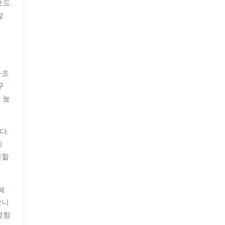
호도
할
구조
구
 높
다.
니
역할
혜
합니
경험