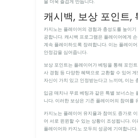
을 더욱 즐겁게 만듭니다.
캐시백, 보상 포인트,
카지노는 플레이어의 경험과 충성도를 높이기 위
공합니다. 캐시백 프로그램은 플레이어에게 손
계속 플레이하도록 장려합니다. 이는 플레이어
안정감을 심어줍니다.
보상 포인트는 플레이어가 베팅을 통해 포인트를
사 경험 등 다양한 혜택으로 교환할 수 있어 
자신이 가치 있고 인정받는다고 느끼며, 이는 
입금 매치나 무료 베팅과 같은 특별 보너스는 
니다. 이러한 보상은 기존 플레이어의 참여를
카지노는 플레이어 유지율과 참여도 증가로 이익
어 서로 윈윈할 수 있는 상황이 조성됩니다. 
플레이어와 카지노 모두의 성공에 기여합니다.