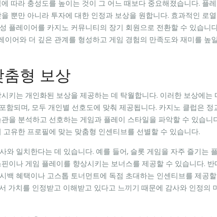
에 따라 충성도를 높이는 것이 그 어느 때보다 중요해졌습니다. 플
을 뿐만 아니라 투자에 대한 인정과 보상을 원합니다. 효과적인 로
성 플레이어를 카지노 커뮤니티의 장기 회원으로 전환할 수 있습니다
이어와 더 깊은 관계를 형성하고 게임 경험의 만족도와 재미를 높
맞춤형 보상
시키는 개인화된 보상을 제공하는 데 탁월합니다. 이러한 보상에는 
 포함되며, 모두 개인별 선호도에 맞춰 제공됩니다. 카지노 클럽은 정
습관을 분석하고 선호하는 게임과 플레이 스타일을 파악할 수 있습니다
 고유한 프로필에 맞는 맞춤형 인센티브를 선별할 수 있습니다.
와 일치한다는 데 있습니다. 예를 들어, 슬롯 게임을 자주 즐기는 
스핀이나 게임 플레이를 향상시키는 보너스를 제공할 수 있습니다. 반
시백 혜택이나 고스톱 토너먼트에 독점 초대하는 인센티브를 제공할
서 가치를 인정받고 이해받고 있다고 느끼기 때문에 감사와 인정의 