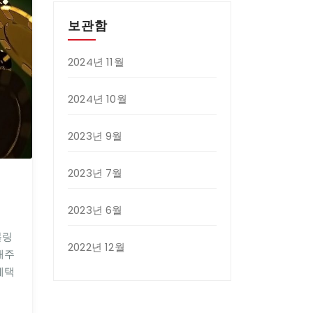
보관함
2024년 11월
2024년 10월
2023년 9월
2023년 7월
2023년 6월
블링
2022년 12월
캐주
혜택